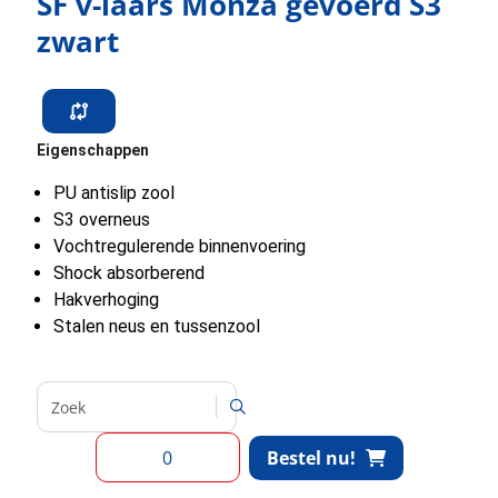
SF v-laars Monza gevoerd S3
zwart
Eigenschappen
PU antislip zool
S3 overneus
Vochtregulerende binnenvoering
Shock absorberend
Hakverhoging
Stalen neus en tussenzool
Bestel nu!