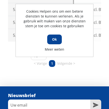
5.01060000046
46
€39,07
excl. BTW
Cookies Helpen ons om een betere
diensten te kunnen verlenen. Als je
gebruik wilt maken van onze diensten
5.01060000047
47
€39,07
excl. BTW
stem je toe om cookies te gebruiken
5.01060000048
48
€39,07
excl. BTW
Ok
1 tot 10 van 10 resultaten
Meer weten
resultaten weergeven
Vorige
1
Volgende
Nieuwsbrief