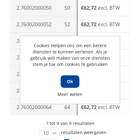
2.76002000050
50
€62,72
excl. BTW
2.76002000052
52
€62,72
excl. BTW
2.76002000054
54
€62,72
excl. BTW
Cookies Helpen ons om een betere
diensten te kunnen verlenen. Als je
2.76002000056
56
€62,72
excl. BTW
gebruik wilt maken van onze diensten
stem je toe om cookies te gebruiken
2.76002000058
58
€62,72
excl. BTW
Ok
2.76002000062
62
€62,72
excl. BTW
Meer weten
2.76002000064
64
€62,72
excl. BTW
1 tot 9 van 9 resultaten
resultaten weergeven