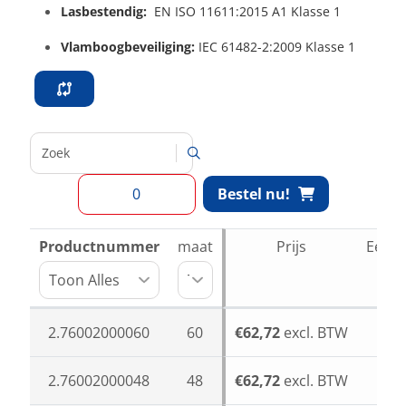
Lasbestendig:
EN ISO 11611:2015 A1 Klasse 1
Vlamboogbeveiliging:
IEC 61482-2:2009 Klasse 1
Bestel nu!
Productnummer
maat
Prijs
Eenhe
2.76002000060
60
€62,72
excl. BTW
2.76002000048
48
€62,72
excl. BTW