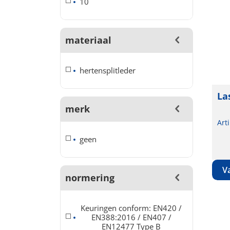
10
materiaal
hertensplitleder
La
merk
Art
geen
normering
Keuringen conform: EN420 /
EN388:2016 / EN407 /
EN12477 Type B