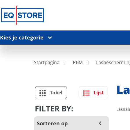
Kies je categorie
Startpagina
PBM
Lasbeschermin
L
Tabel
Lijst
FILTER BY:
Lasha
Sorteren op