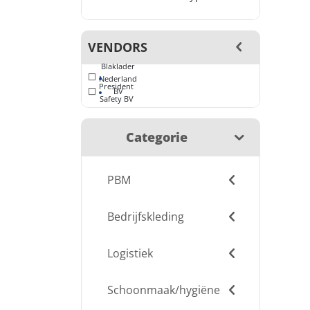
VENDORS
Blaklader
Nederland
President
BV
Safety BV
Categorie
PBM
Bedrijfskleding
Logistiek
Schoonmaak/hygiëne