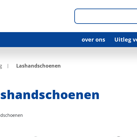
over ons
Uitleg 
g
Lashandschoenen
ashandschoenen
ndschoenen