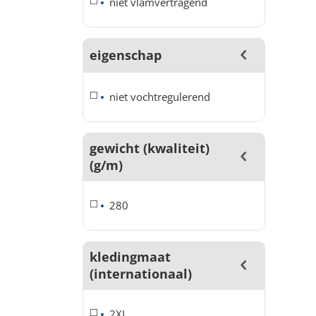
niet vlamvertragend
eigenschap
niet vochtregulerend
gewicht (kwaliteit)
(g/m)
280
kledingmaat
(internationaal)
2XL