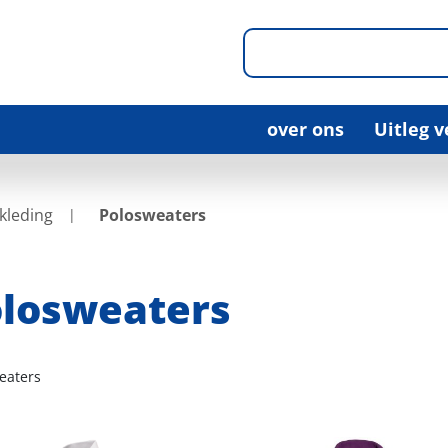
over ons
Uitleg 
kleding
Polosweaters
losweaters
eaters