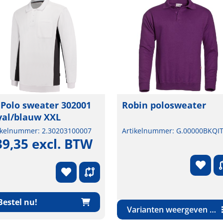
 Polo sweater 302001
Robin polosweater
yal/blauw XXL
ikelnummer: 2.30203100007
Artikelnummer: G.00000BKQI
39,35 excl. BTW
Bestel nu!
Varianten weergeven (8