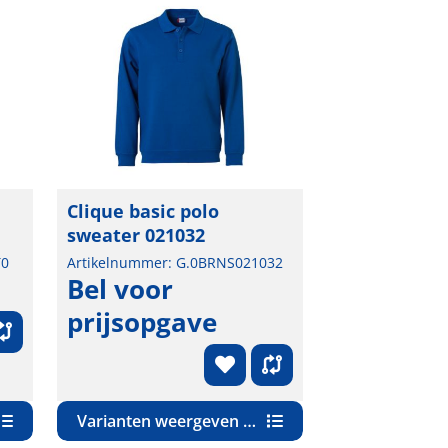
Clique basic polo
sweater 021032
T0
Artikelnummer: G.0BRNS021032
Bel voor
prijsopgave
6)
Varianten weergeven (34)