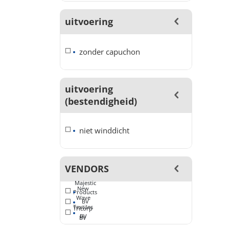
uitvoering
zonder capuchon
uitvoering
(bestendigheid)
niet winddicht
VENDORS
Majestic
New
Products
Wave
BV
Textiles
Tricorp
BV
BV