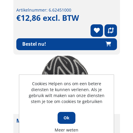
Artikelnummer: 6.62451000
€12,86 excl. BTW
Bestel nu!
Cookies Helpen ons om een betere
diensten te kunnen verlenen. Als je
gebruik wilt maken van onze diensten
stem je toe om cookies te gebruiken
Ok
MSA V-Gard voering helmmuts
Meer weten